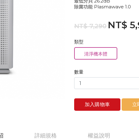
最低分貝 26.2dB
除菌功能 Plasmawave 1.0
NT$ 5
NT$ 7,290
類型
清淨機本體
數量
加入購物車
立
紹
詳細規格
權益說明