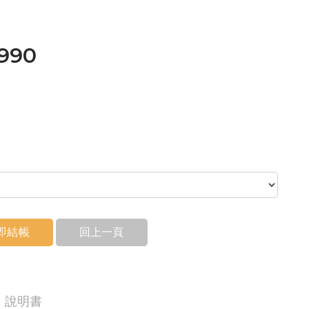
,990
即結帳
回上一頁
說明書